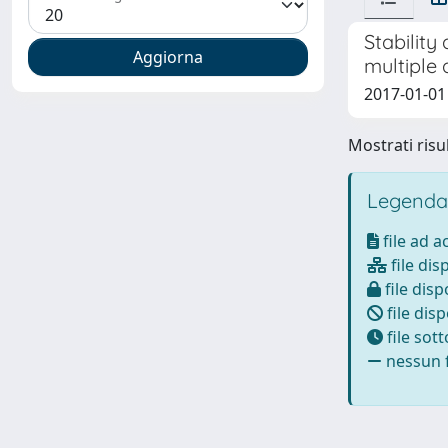
Stability
multiple
2017-01-01 
Mostrati risul
Legenda
file ad 
file dis
file disp
file disp
file sot
nessun f