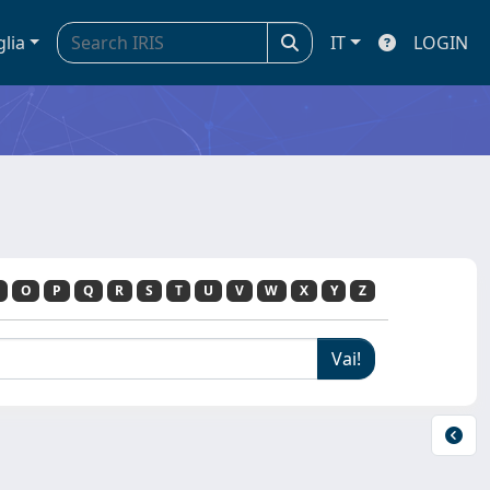
glia
IT
LOGIN
O
P
Q
R
S
T
U
V
W
X
Y
Z