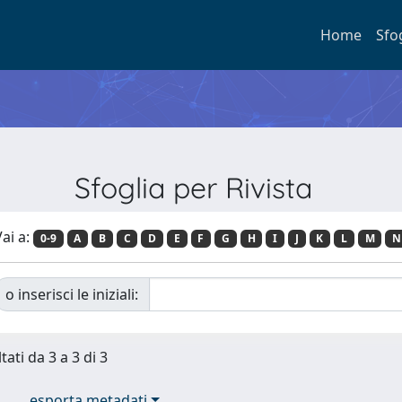
Home
Sfo
Sfoglia per Rivista
ai a:
0-9
A
B
C
D
E
F
G
H
I
J
K
L
M
N
o inserisci le iniziali:
tati da 3 a 3 di 3
esporta metadati