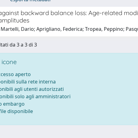
 against backward balance loss: Age-related modifi
 amplitudes
Martelli, Dario; Aprigliano, Federica; Tropea, Peppino; Pasqu
tati da 3 a 3 di 3
 icone
accesso aperto
ponibili sulla rete interna
onibili agli utenti autorizzati
onibili solo agli amministratori
to embargo
ile disponibile