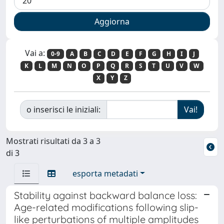
Vai a:
0-9
A
B
C
D
E
F
G
H
I
J
K
L
M
N
O
P
Q
R
S
T
U
V
W
X
Y
Z
o inserisci le iniziali:
Mostrati risultati da 3 a 3
di 3
esporta metadati
Stability against backward balance loss:
Age-related modifications following slip-
like perturbations of multiple amplitudes