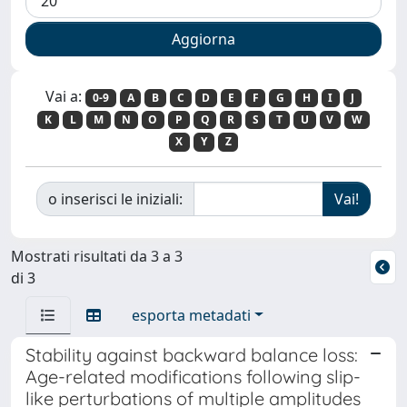
Vai a:
0-9
A
B
C
D
E
F
G
H
I
J
K
L
M
N
O
P
Q
R
S
T
U
V
W
X
Y
Z
o inserisci le iniziali:
Mostrati risultati da 3 a 3
di 3
esporta metadati
Stability against backward balance loss:
Age-related modifications following slip-
like perturbations of multiple amplitudes