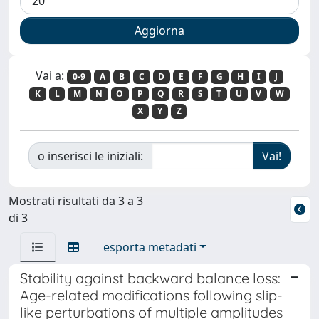
Vai a:
0-9
A
B
C
D
E
F
G
H
I
J
K
L
M
N
O
P
Q
R
S
T
U
V
W
X
Y
Z
o inserisci le iniziali:
Mostrati risultati da 3 a 3
di 3
esporta metadati
Stability against backward balance loss:
Age-related modifications following slip-
like perturbations of multiple amplitudes