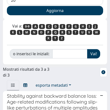
Vai a:
0-9
A
B
C
D
E
F
G
H
I
J
K
L
M
N
O
P
Q
R
S
T
U
V
W
X
Y
Z
o inserisci le iniziali:
Mostrati risultati da 3 a 3
di 3
esporta metadati
Stability against backward balance loss:
Age-related modifications following slip-
like perturbations of multiple amplitudes