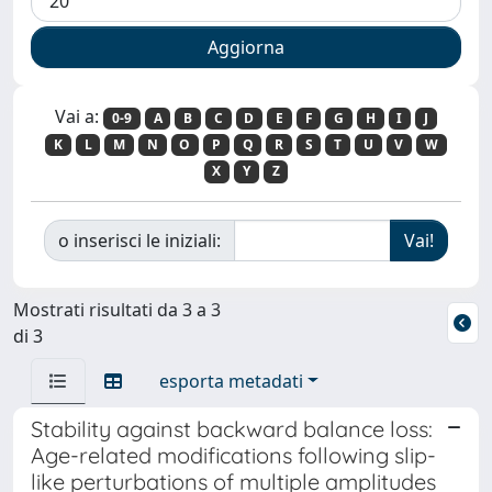
Vai a:
0-9
A
B
C
D
E
F
G
H
I
J
K
L
M
N
O
P
Q
R
S
T
U
V
W
X
Y
Z
o inserisci le iniziali:
Mostrati risultati da 3 a 3
di 3
esporta metadati
Stability against backward balance loss:
Age-related modifications following slip-
like perturbations of multiple amplitudes