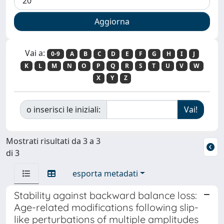
Vai a:
0-9
A
B
C
D
E
F
G
H
I
J
K
L
M
N
O
P
Q
R
S
T
U
V
W
X
Y
Z
o inserisci le iniziali:
Mostrati risultati da 3 a 3
di 3
esporta metadati
Stability against backward balance loss:
Age-related modifications following slip-
like perturbations of multiple amplitudes