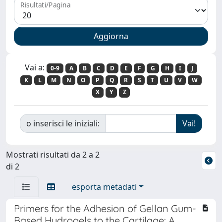
Risultati/Pagina
Vai a:
0-9
A
B
C
D
E
F
G
H
I
J
K
L
M
N
O
P
Q
R
S
T
U
V
W
X
Y
Z
o inserisci le iniziali:
Mostrati risultati da 2 a 2
di 2
esporta metadati
Primers for the Adhesion of Gellan Gum-
Based Hydrogels to the Cartilage: A