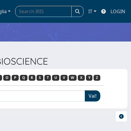
glia
IT
LOGIN
BIOSCIENCE
O
P
Q
R
S
T
U
V
W
X
Y
Z