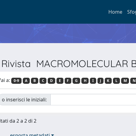
Home
Sfo
er Rivista MACROMOLECULAR 
ai a:
0-9
A
B
C
D
E
F
G
H
I
J
K
L
M
N
o inserisci le iniziali:
tati da 2 a 2 di 2
esporta metadati