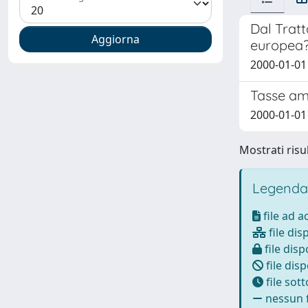
Dal Tratt
europea
2000-01-01
Tasse amb
2000-01-01
Mostrati risul
Legenda
file ad 
file dis
file disp
file disp
file sot
nessun f