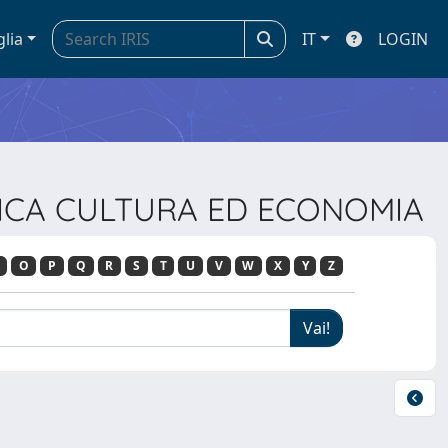
glia
IT
LOGIN
OLITICA CULTURA ED ECONOMIA
O
P
Q
R
S
T
U
V
W
X
Y
Z