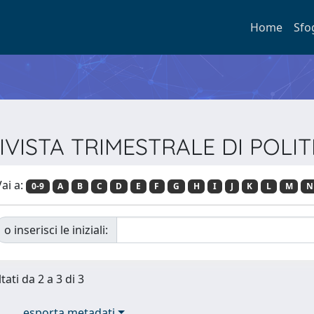
Home
Sfo
 - RIVISTA TRIMESTRALE DI P
ai a:
0-9
A
B
C
D
E
F
G
H
I
J
K
L
M
N
o inserisci le iniziali:
tati da 2 a 3 di 3
esporta metadati