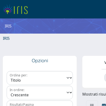
IRIS
IRIS
Opzioni
V
Ordina per:
In ordine:
Mostrati risul
Risultati/Pagina