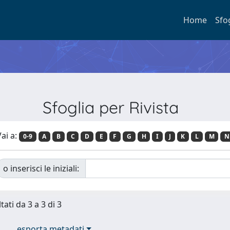
Home
Sfo
Sfoglia per Rivista
ai a:
0-9
A
B
C
D
E
F
G
H
I
J
K
L
M
N
o inserisci le iniziali:
tati da 3 a 3 di 3
esporta metadati