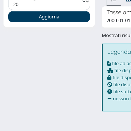
Tasse amb
2000-01-01
Mostrati risul
Legenda
file ad 
file dis
file disp
file disp
file sot
nessun f