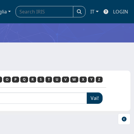
glia
IT
LOGIN
O
P
Q
R
S
T
U
V
W
X
Y
Z