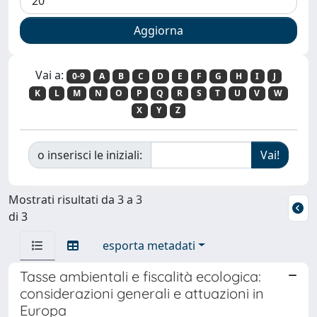
Vai a:
0-9
A
B
C
D
E
F
G
H
I
J
K
L
M
N
O
P
Q
R
S
T
U
V
W
X
Y
Z
o inserisci le iniziali:
Mostrati risultati da 3 a 3
di 3
esporta metadati
Tasse ambientali e fiscalità ecologica:
considerazioni generali e attuazioni in
Europa