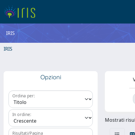
IRIS
IRIS
Opzioni
V
Ordina per:
In ordine:
Mostrati risul
Risultati/Pagina