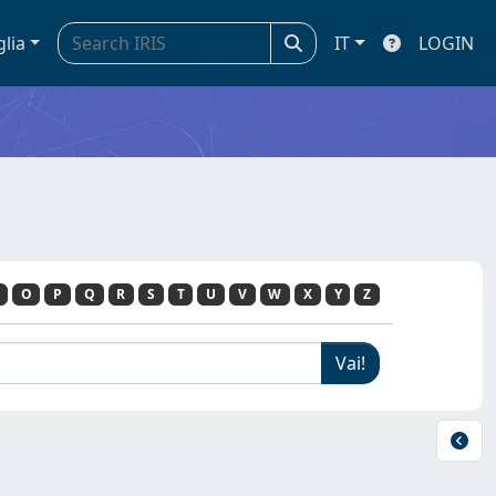
glia
IT
LOGIN
O
P
Q
R
S
T
U
V
W
X
Y
Z