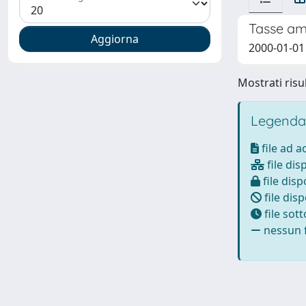
Tasse amb
2000-01-01
Mostrati risul
Legenda
file ad 
file dis
file disp
file disp
file sot
nessun f