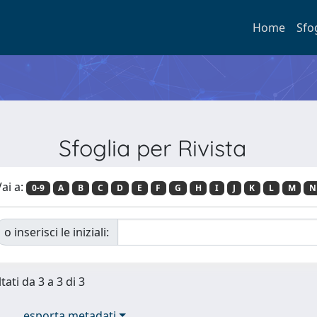
Home
Sfo
Sfoglia per Rivista
ai a:
0-9
A
B
C
D
E
F
G
H
I
J
K
L
M
N
o inserisci le iniziali:
tati da 3 a 3 di 3
esporta metadati