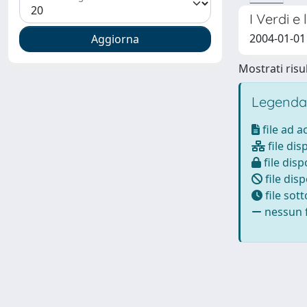
I Verdi 
2004-01-01
Mostrati risul
Legenda
file ad 
file dis
file disp
file disp
file sot
nessun f