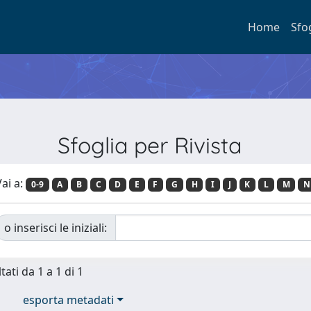
Home
Sfo
Sfoglia per Rivista
ai a:
0-9
A
B
C
D
E
F
G
H
I
J
K
L
M
N
o inserisci le iniziali:
tati da 1 a 1 di 1
esporta metadati