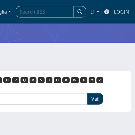
glia
IT
LOGIN
O
P
Q
R
S
T
U
V
W
X
Y
Z