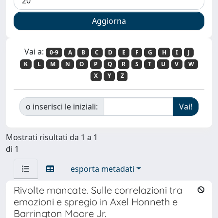
Vai a:
0-9
A
B
C
D
E
F
G
H
I
J
K
L
M
N
O
P
Q
R
S
T
U
V
W
X
Y
Z
o inserisci le iniziali:
Mostrati risultati da 1 a 1
di 1
esporta metadati
Rivolte mancate. Sulle correlazioni tra
emozioni e spregio in Axel Honneth e
Barrington Moore Jr.