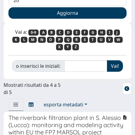
Vai a:
0-9
A
B
C
D
E
F
G
H
I
J
K
L
M
N
O
P
Q
R
S
T
U
V
W
X
Y
Z
o inserisci le iniziali:
Mostrati risultati da 4 a 5
di 5
esporta metadati
The riverbank filtration plant in S. Alessio
(Lucca): monitoring and modeling activity
within EU the FP7 MARSOL project