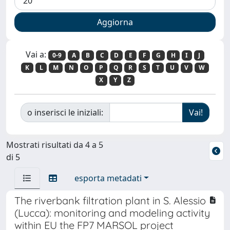
Vai a:
0-9
A
B
C
D
E
F
G
H
I
J
K
L
M
N
O
P
Q
R
S
T
U
V
W
X
Y
Z
o inserisci le iniziali:
Mostrati risultati da 4 a 5
di 5
esporta metadati
The riverbank filtration plant in S. Alessio
(Lucca): monitoring and modeling activity
within EU the FP7 MARSOL project