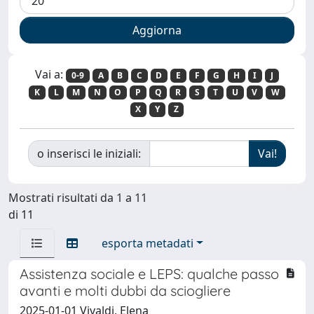
Vai a:
0-9
A
B
C
D
E
F
G
H
I
J
K
L
M
N
O
P
Q
R
S
T
U
V
W
X
Y
Z
o inserisci le iniziali:
Mostrati risultati da 1 a 11
di 11
esporta metadati
Assistenza sociale e LEPS: qualche passo
avanti e molti dubbi da sciogliere
2025-01-01 Vivaldi, Elena