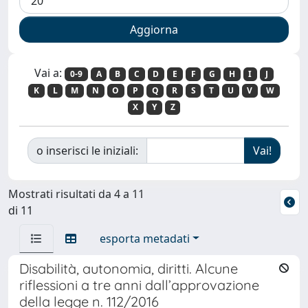
Vai a:
0-9
A
B
C
D
E
F
G
H
I
J
K
L
M
N
O
P
Q
R
S
T
U
V
W
X
Y
Z
o inserisci le iniziali:
Mostrati risultati da 4 a 11
di 11
esporta metadati
Disabilità, autonomia, diritti. Alcune
riflessioni a tre anni dall’approvazione
della legge n. 112/2016