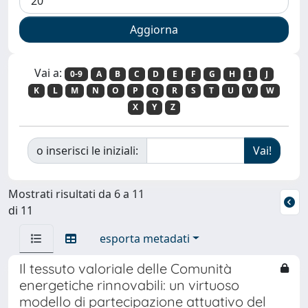
Vai a:
0-9
A
B
C
D
E
F
G
H
I
J
K
L
M
N
O
P
Q
R
S
T
U
V
W
X
Y
Z
o inserisci le iniziali:
Mostrati risultati da 6 a 11
di 11
esporta metadati
Il tessuto valoriale delle Comunità
energetiche rinnovabili: un virtuoso
modello di partecipazione attuativo del