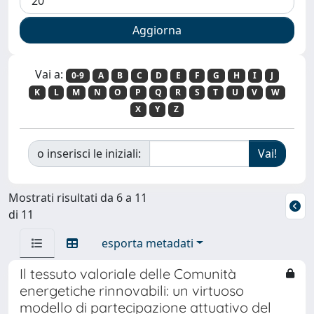
Vai a:
0-9
A
B
C
D
E
F
G
H
I
J
K
L
M
N
O
P
Q
R
S
T
U
V
W
X
Y
Z
o inserisci le iniziali:
Mostrati risultati da 6 a 11
di 11
esporta metadati
Il tessuto valoriale delle Comunità
energetiche rinnovabili: un virtuoso
modello di partecipazione attuativo del