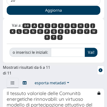
Vai a:
0-9
A
B
C
D
E
F
G
H
I
J
K
L
M
N
O
P
Q
R
S
T
U
V
W
X
Y
Z
o inserisci le iniziali:
Mostrati risultati da 6 a 11
di 11
esporta metadati
Il tessuto valoriale delle Comunità
energetiche rinnovabili: un virtuoso
modello di partecipazione attuativo del