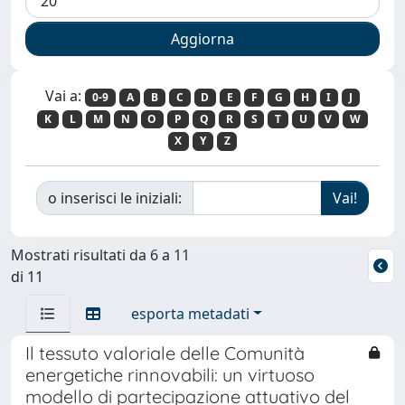
Vai a:
0-9
A
B
C
D
E
F
G
H
I
J
K
L
M
N
O
P
Q
R
S
T
U
V
W
X
Y
Z
o inserisci le iniziali:
Mostrati risultati da 6 a 11
di 11
esporta metadati
Il tessuto valoriale delle Comunità
energetiche rinnovabili: un virtuoso
modello di partecipazione attuativo del