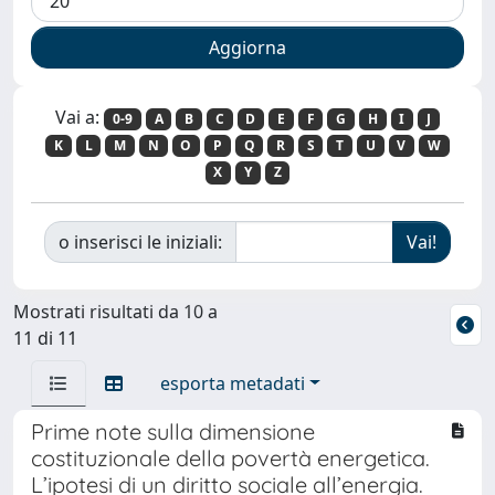
Vai a:
0-9
A
B
C
D
E
F
G
H
I
J
K
L
M
N
O
P
Q
R
S
T
U
V
W
X
Y
Z
o inserisci le iniziali:
Mostrati risultati da 10 a
11 di 11
esporta metadati
Prime note sulla dimensione
costituzionale della povertà energetica.
L’ipotesi di un diritto sociale all’energia.