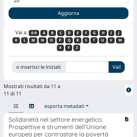
Vai a:
0-9
A
B
C
D
E
F
G
H
I
J
K
L
M
N
O
P
Q
R
S
T
U
V
W
X
Y
Z
o inserisci le iniziali:
Mostrati risultati da 11 a
11 di 11
esporta metadati
Solidarietà nel settore energetico:
Prospettive e strumenti dell’Unione
europea per contrastare la povertà