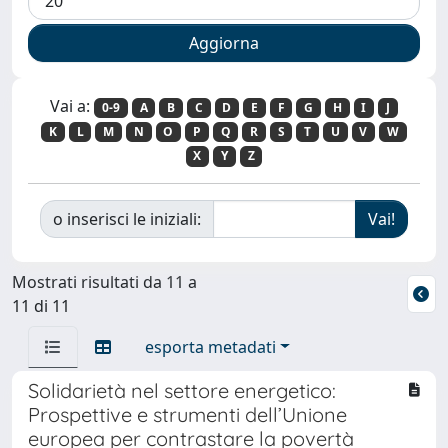
Vai a:
0-9
A
B
C
D
E
F
G
H
I
J
K
L
M
N
O
P
Q
R
S
T
U
V
W
X
Y
Z
o inserisci le iniziali:
Mostrati risultati da 11 a
11 di 11
esporta metadati
Solidarietà nel settore energetico:
Prospettive e strumenti dell’Unione
europea per contrastare la povertà