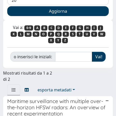
Vai a:
0-9
A
B
C
D
E
F
G
H
I
J
K
L
M
N
O
P
Q
R
S
T
U
V
W
X
Y
Z
o inserisci le iniziali:
Mostrati risultati da 1 a 2
di 2
esporta metadati
Maritime surveillance with multiple over-
the-horizon HFSW radars: An overview of
recent experimentation