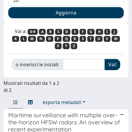
Vai a:
0-9
A
B
C
D
E
F
G
H
I
J
K
L
M
N
O
P
Q
R
S
T
U
V
W
X
Y
Z
o inserisci le iniziali:
Mostrati risultati da 1 a 2
di 2
esporta metadati
Maritime surveillance with multiple over-
the-horizon HFSW radars: An overview of
recent experimentation