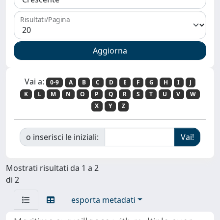
Risultati/Pagina
Vai a:
0-9
A
B
C
D
E
F
G
H
I
J
K
L
M
N
O
P
Q
R
S
T
U
V
W
X
Y
Z
o inserisci le iniziali:
Mostrati risultati da 1 a 2
di 2
esporta metadati