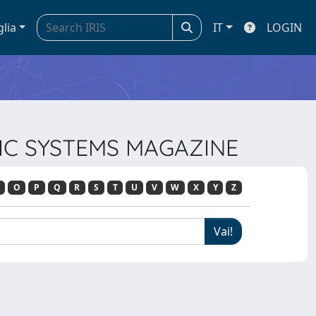
glia
IT
LOGIN
NIC SYSTEMS MAGAZINE
O
P
Q
R
S
T
U
V
W
X
Y
Z