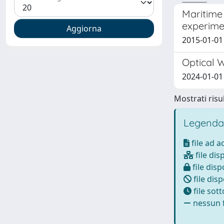
Maritime
experime
2015-01-01
Optical 
2024-01-01 C
Mostrati risul
Legenda
file ad 
file dis
file disp
file disp
file sot
nessun f