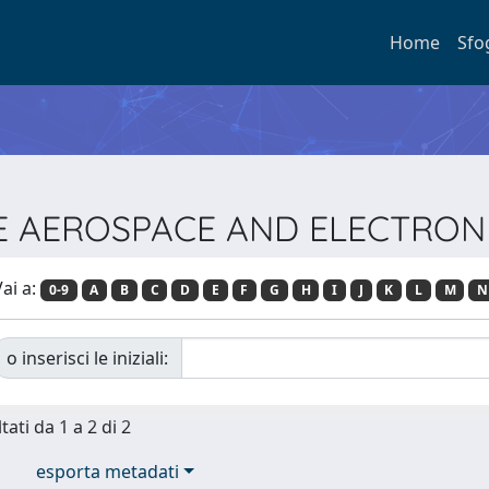
Home
Sfo
 IEEE AEROSPACE AND ELECTRO
ai a:
0-9
A
B
C
D
E
F
G
H
I
J
K
L
M
N
o inserisci le iniziali:
tati da 1 a 2 di 2
esporta metadati