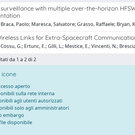
 surveillance with multiple over-the-horizon HFS
ntation
 Braca, Paolo; Maresca, Salvatore; Grasso, Raffaele; Bryan,
Wireless Links for Extra-Spacecraft Communicatio
ossu, G.; Ertunc, E.; Gilli, L.; Mestice, E.; Vincenti, N.; Brescia
tati da 1 a 2 di 2
 icone
accesso aperto
ponibili sulla rete interna
onibili agli utenti autorizzati
onibili solo agli amministratori
to embargo
ile disponibile