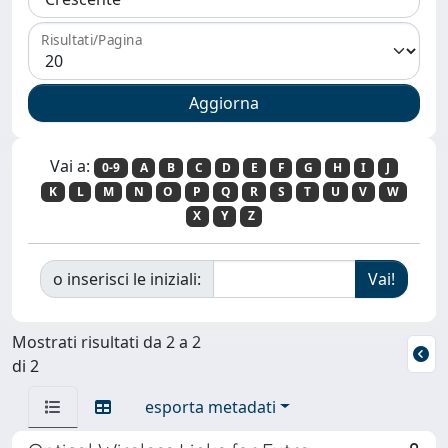
Risultati/Pagina
Vai a:
0-9
A
B
C
D
E
F
G
H
I
J
K
L
M
N
O
P
Q
R
S
T
U
V
W
X
Y
Z
o inserisci le iniziali:
Mostrati risultati da 2 a 2
di 2
esporta metadati