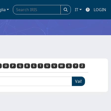
glia
IT
LOGIN
O
P
Q
R
S
T
U
V
W
X
Y
Z