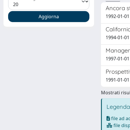
Ancora s
1992-01-01
Californi
1994-01-01
Managemen
1997-01-01 
Prospetti
1991-01-01
Mostrati risul
Legenda
file ad 
file dis