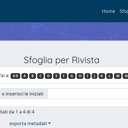
Home
Sfo
Sfoglia per Rivista
ai a:
0-9
A
B
C
D
E
F
G
H
I
J
K
L
M
N
o inserisci le iniziali:
tati da 1 a 4 di 4
esporta metadati