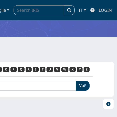
glia
IT
LOGIN
O
P
Q
R
S
T
U
V
W
X
Y
Z