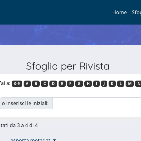
Home
Sfo
Sfoglia per Rivista
ai a:
0-9
A
B
C
D
E
F
G
H
I
J
K
L
M
N
o inserisci le iniziali:
tati da 3 a 4 di 4
esporta metadati