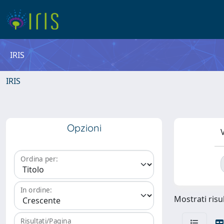
IRIS
IRIS
Opzioni
V
Ordina per:
In ordine:
Mostrati risul
Risultati/Pagina