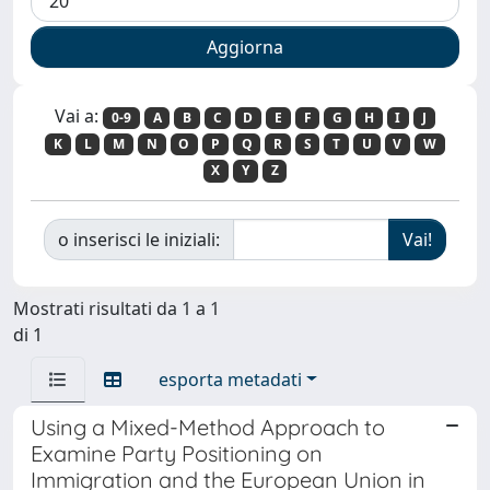
Vai a:
0-9
A
B
C
D
E
F
G
H
I
J
K
L
M
N
O
P
Q
R
S
T
U
V
W
X
Y
Z
o inserisci le iniziali:
Mostrati risultati da 1 a 1
di 1
esporta metadati
Using a Mixed-Method Approach to
Examine Party Positioning on
Immigration and the European Union in