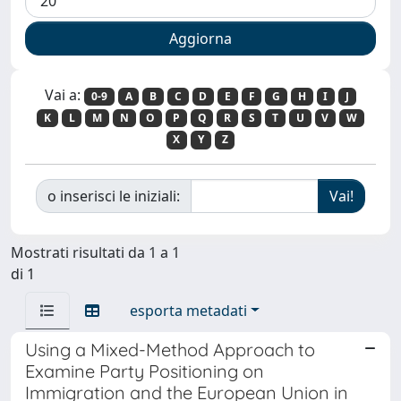
Vai a:
0-9
A
B
C
D
E
F
G
H
I
J
K
L
M
N
O
P
Q
R
S
T
U
V
W
X
Y
Z
o inserisci le iniziali:
Mostrati risultati da 1 a 1
di 1
esporta metadati
Using a Mixed-Method Approach to
Examine Party Positioning on
Immigration and the European Union in