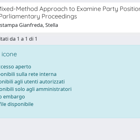
Mixed-Method Approach to Examine Party Positio
 Parliamentary Proceedings
 stampa Gianfreda, Stella
tati da 1 a 1 di 1
 icone
accesso aperto
ponibili sulla rete interna
onibili agli utenti autorizzati
onibili solo agli amministratori
to embargo
ile disponibile