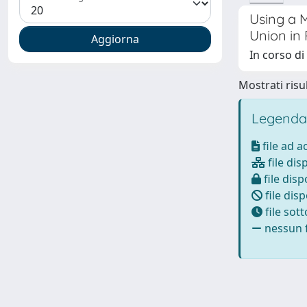
Using a 
Union in
In corso di
Mostrati risul
Legenda
file ad 
file dis
file disp
file disp
file sot
nessun f