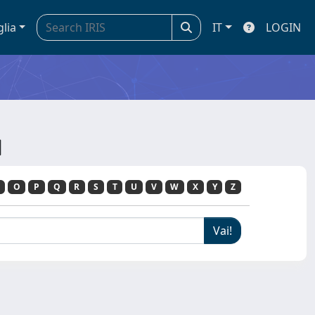
glia
IT
LOGIN
N
O
P
Q
R
S
T
U
V
W
X
Y
Z