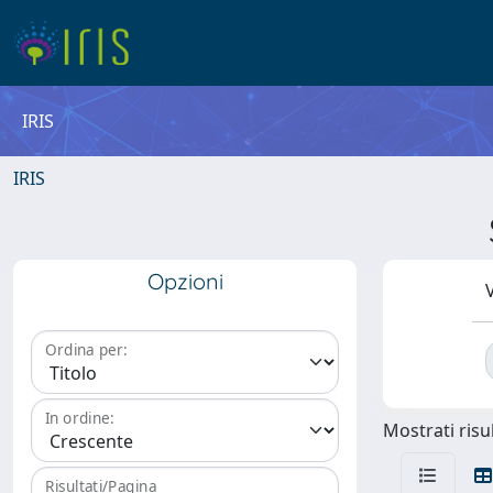
IRIS
IRIS
Opzioni
V
Ordina per:
In ordine:
Mostrati risul
Risultati/Pagina