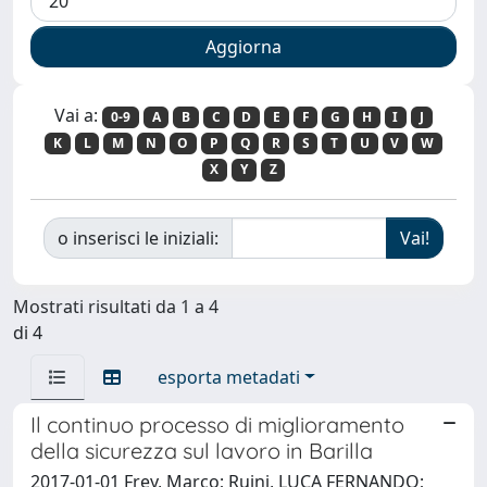
Vai a:
0-9
A
B
C
D
E
F
G
H
I
J
K
L
M
N
O
P
Q
R
S
T
U
V
W
X
Y
Z
o inserisci le iniziali:
Mostrati risultati da 1 a 4
di 4
esporta metadati
Il continuo processo di miglioramento
della sicurezza sul lavoro in Barilla
2017-01-01 Frey, Marco; Ruini, LUCA FERNANDO;