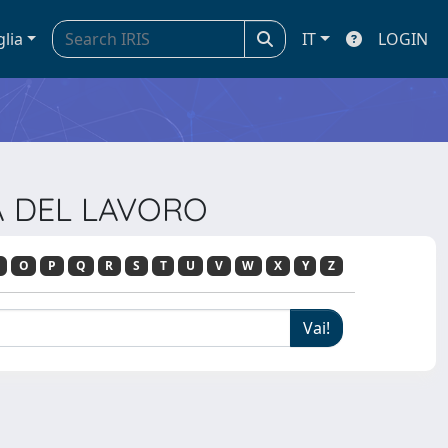
glia
IT
LOGIN
IA DEL LAVORO
O
P
Q
R
S
T
U
V
W
X
Y
Z