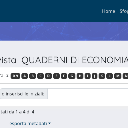
Home
Sfo
Rivista QUADERNI DI ECONOM
ai a:
0-9
A
B
C
D
E
F
G
H
I
J
K
L
M
N
o inserisci le iniziali:
tati da 1 a 4 di 4
esporta metadati