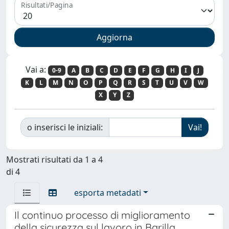
Risultati/Pagina
Vai a:
0-9
A
B
C
D
E
F
G
H
I
J
K
L
M
N
O
P
Q
R
S
T
U
V
W
X
Y
Z
o inserisci le iniziali:
Mostrati risultati da 1 a 4
di 4
esporta metadati
Il continuo processo di miglioramento
della sicurezza sul lavoro in Barilla