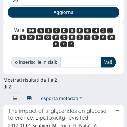
Vai a:
0-9
A
B
C
D
E
F
G
H
I
J
K
L
M
N
O
P
Q
R
S
T
U
V
W
X
Y
Z
o inserisci le iniziali:
Mostrati risultati da 1 a 2
di 2
esporta metadati
The impact of triglycerides on glucose
tolerance: Lipotoxicity revisited
2017-01-01 Seghieri, M.; Tricò, D.; Natali, A.