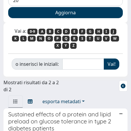
Vai a:
0-9
A
B
C
D
E
F
G
H
I
J
K
L
M
N
O
P
Q
R
S
T
U
V
W
X
Y
Z
o inserisci le iniziali:
Mostrati risultati da 2 a 2
di 2
esporta metadati
Sustained effects of a protein and lipid
preload on glucose tolerance in type 2
diabetes patients