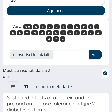
Vai a:
0-9
A
B
C
D
E
F
G
H
I
J
K
L
M
N
O
P
Q
R
S
T
U
V
W
X
Y
Z
o inserisci le iniziali:
Mostrati risultati da 2 a 2
di 2
esporta metadati
Sustained effects of a protein and lipid
preload on glucose tolerance in type 2
diabetes patients