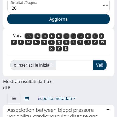
Risultati/Pagina
Vai a:
0-9
A
B
C
D
E
F
G
H
I
J
K
L
M
N
O
P
Q
R
S
T
U
V
W
X
Y
Z
o inserisci le iniziali:
Mostrati risultati da 1 a 6
di 6
esporta metadati
Association between blood pressure
variability, cardiovascular disease and