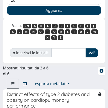
Vai a:
0-9
A
B
C
D
E
F
G
H
I
J
K
L
M
N
O
P
Q
R
S
T
U
V
W
X
Y
Z
o inserisci le iniziali:
Mostrati risultati da 2 a 6
di 6
esporta metadati
Distinct effects of type 2 diabetes and
obesity on cardiopulmonary
performance