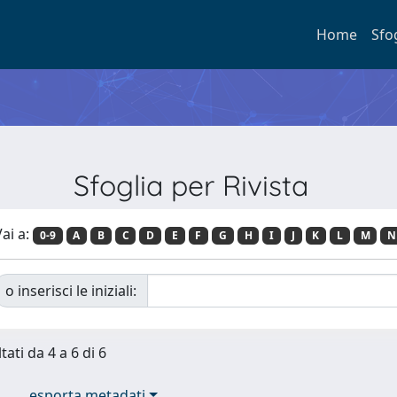
Home
Sfo
Sfoglia per Rivista
ai a:
0-9
A
B
C
D
E
F
G
H
I
J
K
L
M
N
o inserisci le iniziali:
tati da 4 a 6 di 6
esporta metadati