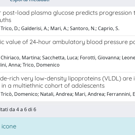
post-load plasma glucose predicts progression to
uths
rico, D.; Galderisi, A.; Mari, A.; Santoro, N.; Caprio, S.
c value of 24‐hour ambulatory blood pressure pat
Chiriaco, Martina; Sacchetta, Luca; Forotti, Giovanna; Leonet
ini, Anna; Trico, Domenico
ide-rich very low-density lipoproteins (VLDL) are
 in a multiethnic cohort of adolescents
Tricò, Domenico; Natali, Andrea; Mari, Andrea; Ferrannini, E
tati da 4 a 6 di 6
 icone