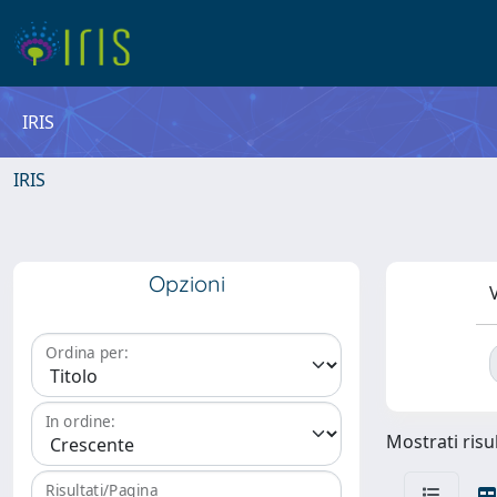
IRIS
IRIS
Opzioni
V
Ordina per:
In ordine:
Mostrati risul
Risultati/Pagina