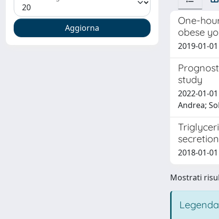
One-hour 
obese yo
2019-01-01 T
Prognosti
study
2022-01-01 
Andrea; Sol
Triglycer
secretion
2018-01-01 
Mostrati risul
Legenda