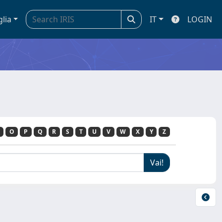
glia
IT
LOGIN
O
P
Q
R
S
T
U
V
W
X
Y
Z