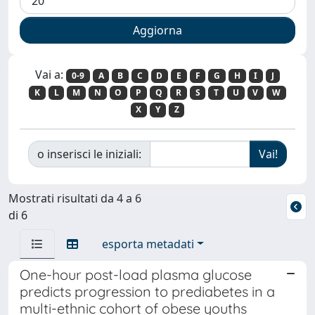
Vai a:
0-9
A
B
C
D
E
F
G
H
I
J
K
L
M
N
O
P
Q
R
S
T
U
V
W
X
Y
Z
o inserisci le iniziali:
Mostrati risultati da 4 a 6
di 6
esporta metadati
One-hour post-load plasma glucose
predicts progression to prediabetes in a
multi-ethnic cohort of obese youths