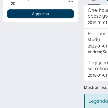
One-hour 
obese yo
2019-01-01 T
Prognosti
study
2022-01-01 
Andrea; Sol
Triglycer
secretion
2018-01-01 
Mostrati risul
Legenda