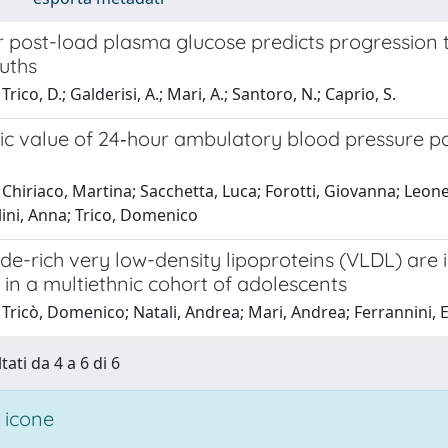
post-load plasma glucose predicts progression to
uths
rico, D.; Galderisi, A.; Mari, A.; Santoro, N.; Caprio, S.
c value of 24‐hour ambulatory blood pressure pat
Chiriaco, Martina; Sacchetta, Luca; Forotti, Giovanna; Leonet
ini, Anna; Trico, Domenico
ide-rich very low-density lipoproteins (VLDL) are
 in a multiethnic cohort of adolescents
Tricò, Domenico; Natali, Andrea; Mari, Andrea; Ferrannini, E
tati da 4 a 6 di 6
 icone