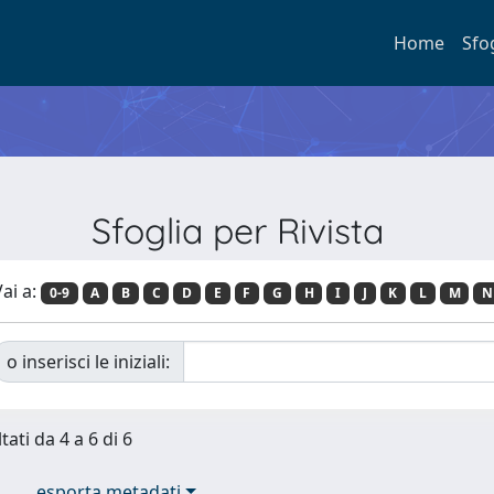
Home
Sfo
Sfoglia per Rivista
ai a:
0-9
A
B
C
D
E
F
G
H
I
J
K
L
M
N
o inserisci le iniziali:
tati da 4 a 6 di 6
esporta metadati