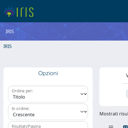
IRIS
IRIS
Opzioni
V
Ordina per:
In ordine:
Mostrati risul
Risultati/Pagina