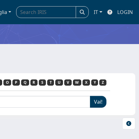
glia
IT
LOGIN
O
P
Q
R
S
T
U
V
W
X
Y
Z