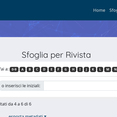
Home
Sfo
Sfoglia per Rivista
ai a:
0-9
A
B
C
D
E
F
G
H
I
J
K
L
M
N
o inserisci le iniziali:
tati da 4 a 6 di 6
esporta metadati