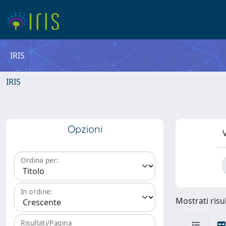
IRIS
IRIS
Opzioni
V
Ordina per:
In ordine:
Mostrati risul
Risultati/Pagina