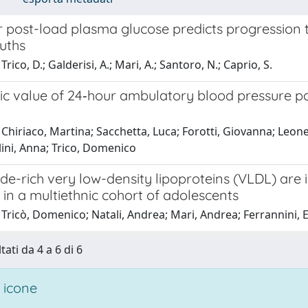
post-load plasma glucose predicts progression to
uths
rico, D.; Galderisi, A.; Mari, A.; Santoro, N.; Caprio, S.
c value of 24‐hour ambulatory blood pressure pat
Chiriaco, Martina; Sacchetta, Luca; Forotti, Giovanna; Leonet
ini, Anna; Trico, Domenico
ide-rich very low-density lipoproteins (VLDL) are
 in a multiethnic cohort of adolescents
Tricò, Domenico; Natali, Andrea; Mari, Andrea; Ferrannini, E
tati da 4 a 6 di 6
 icone