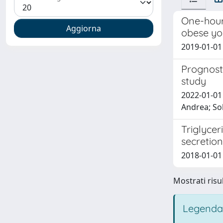
One-hour 
obese yo
2019-01-01 T
Prognosti
study
2022-01-01 
Andrea; Sol
Triglycer
secretion
2018-01-01 
Mostrati risul
Legenda