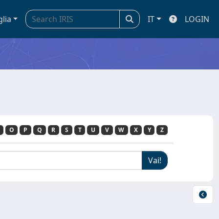
glia
IT
LOGIN
O
P
Q
R
S
T
U
V
W
X
Y
Z