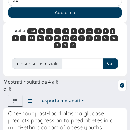
Vai a:
0-9
A
B
C
D
E
F
G
H
I
J
K
L
M
N
O
P
Q
R
S
T
U
V
W
X
Y
Z
o inserisci le iniziali:
Mostrati risultati da 4 a 6
di 6
esporta metadati
One-hour post-load plasma glucose
predicts progression to prediabetes in a
multi-ethnic cohort of obese youths