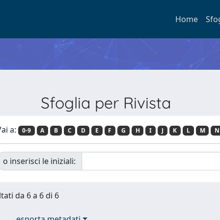
Home
Sfo
Sfoglia per Rivista
ai a:
0-9
A
B
C
D
E
F
G
H
I
J
K
L
M
N
o inserisci le iniziali:
tati da 6 a 6 di 6
esporta metadati