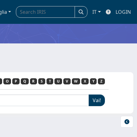
glia
IT
LOGIN
O
P
Q
R
S
T
U
V
W
X
Y
Z