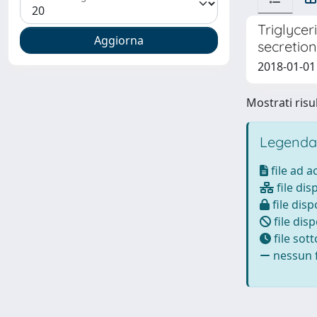
Triglycer
secretion
2018-01-01 
Mostrati risul
Legenda
file ad 
file dis
file disp
file disp
file sot
nessun f