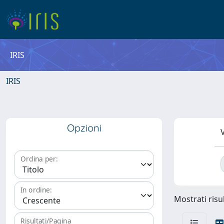
IRIS
IRIS
Opzioni
V
Ordina per:
In ordine:
Mostrati risul
Risultati/Pagina